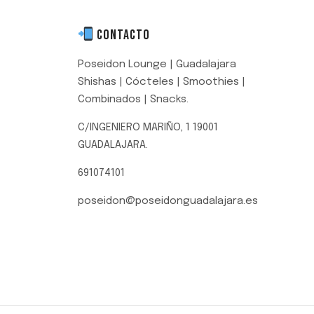
CONTACTO
Poseidon Lounge | Guadalajara
Shishas | Cócteles | Smoothies |
Combinados | Snacks.
C/INGENIERO MARIÑO, 1 19001
GUADALAJARA.
691074101
poseidon@poseidonguadalajara.es