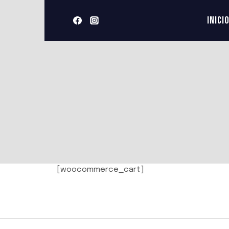
Saltar
al
INICI
contenido
[woocommerce_cart]