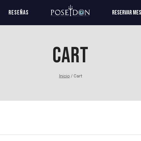
O
RESEÑAS
RESERVAR ME
CART
Inicio
/
Cart